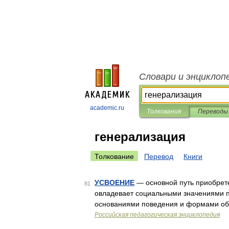
Словари и энциклоп
academic.ru
Толкования
Переводы
генерализация
Толкование
Перевод
Книги
УСВОЕНИЕ
— основной путь приобрете
81
овладевает социальными значениями п
основаниями поведения и формами общ
Российская педагогическая энциклопедия