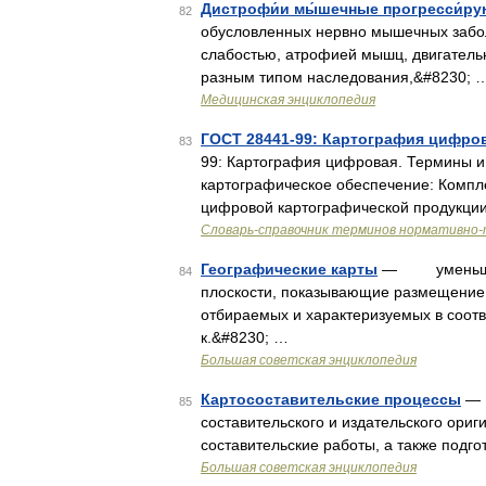
Дистрофи́и мы́шечные прогресси́р
82
обусловленных нервно мышечных забо
слабостью, атрофией мышц, двигатель
разным типом наследования,&#8230; 
Медицинская энциклопедия
ГОСТ 28441-99: Картография цифро
83
99: Картография цифровая. Термины и
картографическое обеспечение: Компл
цифровой картографической продукции
Словарь-справочник терминов нормативно-
Географические карты
— уменьшенн
84
плоскости, показывающие размещение,
отбираемых и характеризуемых в соотв
к.&#8230; …
Большая советская энциклопедия
Картосоставительские процессы
— 
85
составительского и издательского ориг
составительские работы, а также подг
Большая советская энциклопедия