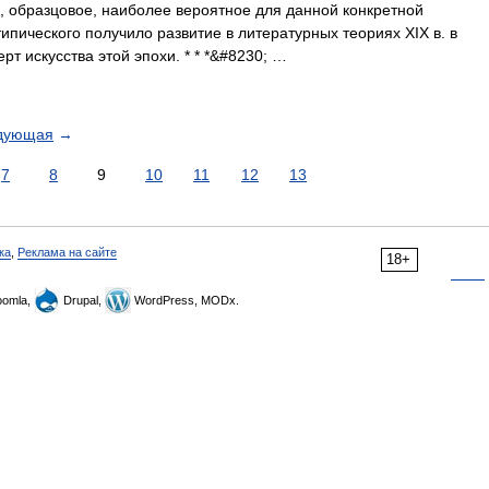
, образцовое, наиболее вероятное для данной конкретной
типического получило развитие в литературных теориях XIX в. в
т искусства этой эпохи. * * *&#8230; …
дующая
→
7
8
9
10
11
12
13
ка
,
Реклама на сайте
18+
omla,
Drupal,
WordPress, MODx.