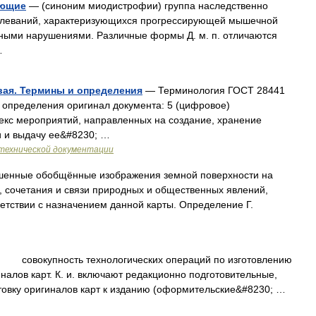
ующие
— (синоним миодистрофии) группа наследственно
леваний, характеризующихся прогрессирующей мышечной
ными нарушениями. Различные формы Д. м. п. отличаются
…
вая. Термины и определения
— Терминология ГОСТ 28441
 определения оригинал документа: 5 (цифровое)
екс мероприятий, направленных на создание, хранение
 и выдачу ее&#8230; …
технической документации
ые обобщённые изображения земной поверхности на
 сочетания и связи природных и общественных явлений,
етствии с назначением данной карты. Определение Г.
совокупность технологических операций по изготовлению
иналов карт. К. и. включают редакционно подготовительные,
отовку оригиналов карт к изданию (оформительские&#8230; …