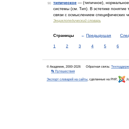
типическое
— (типичное), нормальное
90
системы (см. Тип). В эстетике понятие 
связи с осмыслением специфических чер
Энциклопедический словарь
Страницы
←
Предыдущая
Сле
1
2
3
4
5
6
© Академик, 2000-2026
Обратная связь:
Техподдерж
👣 Путешествия
Экспорт словарей на сайты
, сделанные на PHP,
Jo