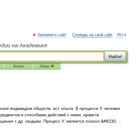
Запомнить сайт
Словарь на свой сайт
RU
едии на Академике
Найти!
Книги
Игры ⚽
ния индивидом обществ. ист. опыта. В процессе У. человек
редметов и способами действий с ними, нравств.
ения с др. людьми. Процесс У. является психол.&#8230; …