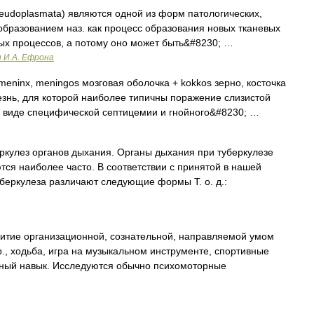
eudoplasmata) являются одной из форм патологических,
бразованием наз. как процесс образования новых тканевых
ных процессов, а потому оно может быть&#8230; …
и И.А. Ефрона
meninx, meningos мозговая оболочка + kokkos зерно, косточка
знь, для которой наиболее типичны поражение слизистой
в виде специфической септицемии и гнойного&#8230; …
кулез органов дыхания. Органы дыхания при туберкулезе
тся наиболее часто. В соответствии с принятой в нашей
беркулеза различают следующие формы Т. о. д.:
итие организационной, сознательной, направляемой умом
пр., ходьба, игра на музыкальном инструменте, спортивные
ный навык. Исследуются обычно психомоторные