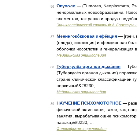
Опухоли
— (Tumores, Neoplasmata, Ps
86
ненормальных новообразований. Новоо
элементов, так равно и продукт подоб
Энциклопедический словарь Ф.А. Брокгауза 
Менингоко́кковая инфе́кция
— [греч. 
87
(плода); инфекция] инфекционная боле
оболочки носоглотки и генерализация 
Медицинская энциклопедия
Туберкулёз о́рганов дыха́ния
— Тубер
88
(Туберкулёз органов дыхания) поражаю
стране клинической классификацией ту
первичный&#8230; …
Медицинская энциклопедия
НАУЧЕНИЕ ПСИХОМОТОРНОЕ
— разв
89
физической активности, такое, как, на
занятия, вырабатывающие психомотор
навыки,&#8230; …
Философская энциклопедия